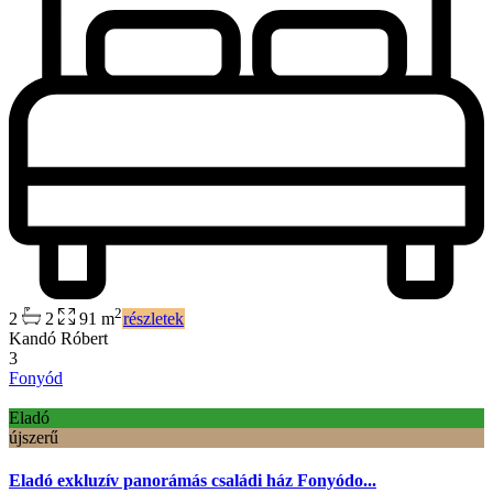
2
2
2
91 m
részletek
Kandó Róbert
3
Fonyód
Eladó
újszerű
Eladó exkluzív panorámás családi ház Fonyódo...