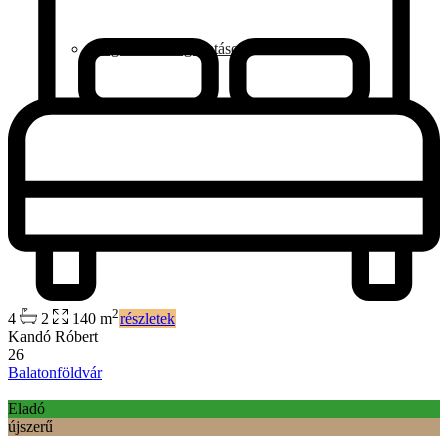
Kiegészítő szolgáltatások
2
4
2
140 m
részletek
Kandó Róbert
26
Balatonföldvár
Eladó
újszerű