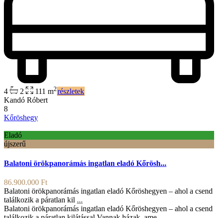
2
4
2
111 m
részletek
Kandó Róbert
8
Kőröshegy
Eladó
újszerű
Balatoni örökpanorámás ingatlan eladó Kőrösh...
86.900.000 Ft
Balatoni örökpanorámás ingatlan eladó Kőröshegyen – ahol a csend
találkozik a páratlan kil
...
Balatoni örökpanorámás ingatlan eladó Kőröshegyen – ahol a csend
találkozik a páratlan kilátással Vannak házak, ame
...