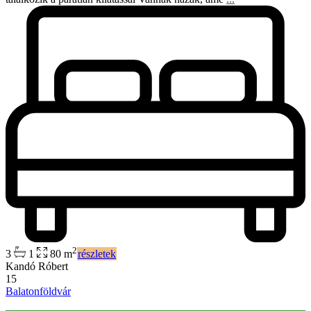
2
3
1
80 m
részletek
Kandó Róbert
15
Balatonföldvár