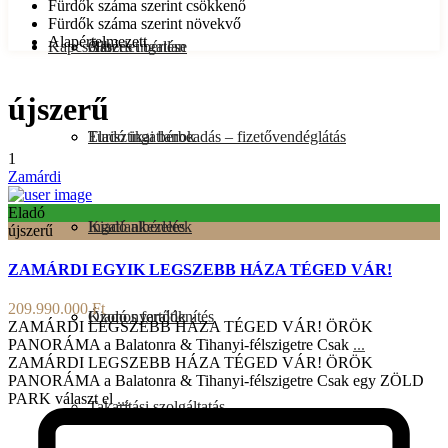
Fürdők száma szerint csökkenő
Fürdők száma szerint növekvő
Alapértelmezett
Kapcsolat
Albérlet bérlése
Összes ingatlan
újszerű
Turisztikai bérbeadás – fizetővendéglátás
Eladó ingatlanok
1
Zamárdi
Eladó
Ingatlankezelés
Kiadó albérletek
újszerű
ZAMÁRDI EGYIK LEGSZEBB HÁZA TÉGED VÁR!
209.990.000 Ft
Ózonos fertőtlenítés
Kiadó nyaralók
ZAMÁRDI LEGSZEBB HÁZA TÉGED VÁR! ÖRÖK
PANORÁMA a Balatonra & Tihanyi-félszigetre Csak
...
ZAMÁRDI LEGSZEBB HÁZA TÉGED VÁR! ÖRÖK
PANORÁMA a Balatonra & Tihanyi-félszigetre Csak egy ZÖLD
PARK választ el
...
Takarítási szolgáltatás