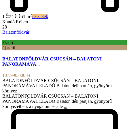
2
1
1
51 m
részletek
Kandó Róbert
28
Balatonföldvár
Eladó
újszerű
BALATONFÖLDVÁR CSÚCSÁN – BALATONI
PANORÁMÁVA...
107.990.000 Ft
BALATONFÖLDVÁR CSÚCSÁN – BALATONI
PANORÁMÁVAL ELADÓ Balaton déli partján, gyönyörű
környez
...
BALATONFÖLDVÁR CSÚCSÁN – BALATONI
PANORÁMÁVAL ELADÓ Balaton déli partján, gyönyörű
környezetben, a nyugalom és a te
...