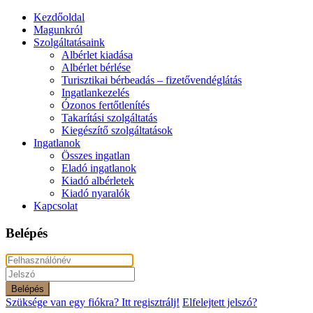
Kezdőoldal
Magunkról
Szolgáltatásaink
Albérlet kiadása
Albérlet bérlése
Turisztikai bérbeadás – fizetővendéglátás
Ingatlankezelés
Ózonos fertőtlenítés
Takarítási szolgáltatás
Kiegészítő szolgáltatások
Ingatlanok
Összes ingatlan
Eladó ingatlanok
Kiadó albérletek
Kiadó nyaralók
Kapcsolat
Belépés
Belépés
Szüksége van egy fiókra? Itt regisztrálj!
Elfelejtett jelszó?