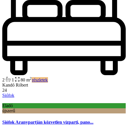
2
2
1
80 m
részletek
Kandó Róbert
24
Siófok
Eladó
újszerű
Siófok Aranypartján közvetlen vízparti, pano...