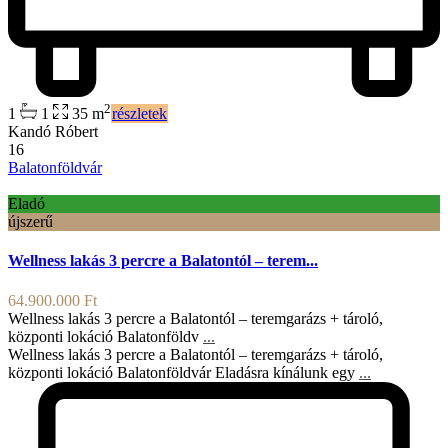
2
1
1
35 m
részletek
Kandó Róbert
16
Balatonföldvár
Eladó
újszerű
Wellness lakás 3 percre a Balatontól – terem...
64.900.000 Ft
Wellness lakás 3 percre a Balatontól – teremgarázs + tároló,
központi lokáció Balatonföldv
...
Wellness lakás 3 percre a Balatontól – teremgarázs + tároló,
központi lokáció Balatonföldvár Eladásra kínálunk egy
...