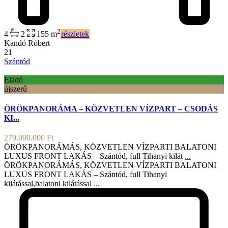
2
4
2
155 m
részletek
Kandó Róbert
21
Szántód
Eladó
újszerű
ÖRÖKPANORÁMA – KÖZVETLEN VÍZPART – CSODÁS
KI...
279.000.000 Ft
ÖRÖKPANORÁMÁS, KÖZVETLEN VÍZPARTI BALATONI
LUXUS FRONT LAKÁS – Szántód, full Tihanyi kilát
...
ÖRÖKPANORÁMÁS, KÖZVETLEN VÍZPARTI BALATONI
LUXUS FRONT LAKÁS – Szántód, full Tihanyi
kilátással,balatoni kilátással
...