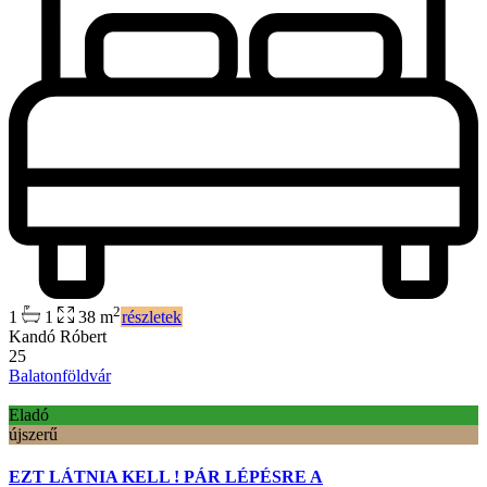
2
1
1
38 m
részletek
Kandó Róbert
25
Balatonföldvár
Eladó
újszerű
EZT LÁTNIA KELL ! PÁR LÉPÉSRE A