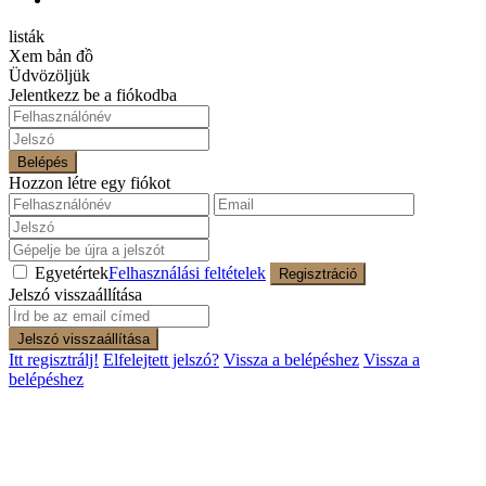
listák
Xem bản đồ
Üdvözöljük
Jelentkezz be a fiókodba
Belépés
Hozzon létre egy fiókot
Egyetértek
Felhasználási feltételek
Regisztráció
Jelszó visszaállítása
Jelszó visszaállítása
Itt regisztrálj!
Elfelejtett jelszó?
Vissza a belépéshez
Vissza a
belépéshez