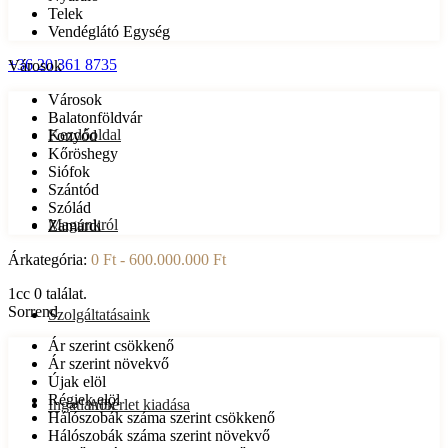
Telek
Vendéglátó Egység
+36 20 361 8735
Városok
Városok
Balatonföldvár
Kezdőoldal
Fonyód
Kőröshegy
Siófok
Szántód
Szólád
Magunkról
Zamárdi
Árkategória:
0 Ft - 600.000.000 Ft
1cc
0
találat.
Sorrend
Szolgáltatásaink
Ár szerint csökkenő
Ár szerint növekvő
Újak elöl
Régiek elöl
Ingatlanok
Albérlet kiadása
Hálószobák száma szerint csökkenő
Hálószobák száma szerint növekvő